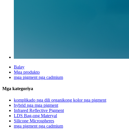
Balay
Mga produkto
mga pigment nga cadmium
Mga kategoriya
komplikado nga dili organikong kolor nga pigment
hybrid nga mga pigment
Infrared Reflective Pigment
LDS Bag-ong Materyal
Silicone Microspheres
mga pigment nga cadmium