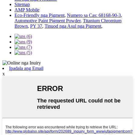
Sitemap
AMP Mobile
Eco-Friendly nga Pigment
,
Numero sa Cas: 68168-90-3
,
Automotive Paint Pigment Powder
,
Titanium Chromium
Brown
,
PY 37
,
Tinuod nga Asul nga Pigment
,
Ipadala ang Email
x