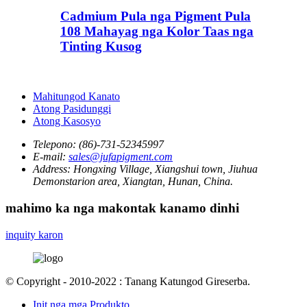
Cadmium Pula nga Pigment Pula
108 Mahayag nga Kolor Taas nga
Tinting Kusog
Mahitungod Kanato
Atong Pasidunggi
Atong Kasosyo
Telepono:
(86)-731-52345997
E-mail:
sales@jufapigment.com
Address:
Hongxing Village, Xiangshui town, Jiuhua
Demonstarion area, Xiangtan, Hunan, China.
mahimo ka nga makontak kanamo dinhi
inquity karon
© Copyright - 2010-2022 : Tanang Katungod Gireserba.
Init nga mga Produkto