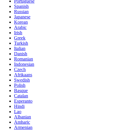
Portuguese
Spanish
Russian
Japanese
Korean
Arabic
Irish
Greek
Turkish
Italian
Danish
Romanian
Indonesian
Czech
Afrikaans
Swedish
Polish
Basque
Catalan
Esperanto
Hindi
Lao
Albanian
Amharic
Armenian