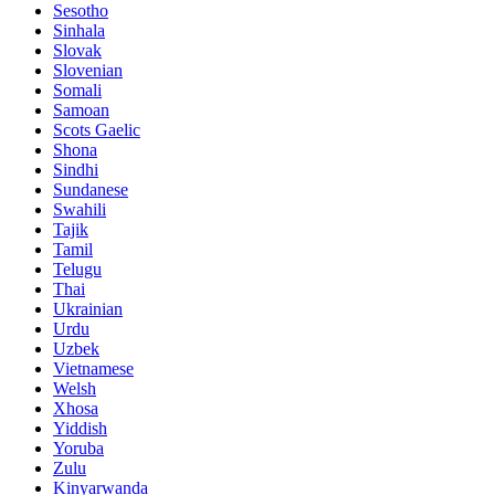
Sesotho
Sinhala
Slovak
Slovenian
Somali
Samoan
Scots Gaelic
Shona
Sindhi
Sundanese
Swahili
Tajik
Tamil
Telugu
Thai
Ukrainian
Urdu
Uzbek
Vietnamese
Welsh
Xhosa
Yiddish
Yoruba
Zulu
Kinyarwanda