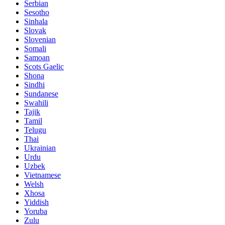
Serbian
Sesotho
Sinhala
Slovak
Slovenian
Somali
Samoan
Scots Gaelic
Shona
Sindhi
Sundanese
Swahili
Tajik
Tamil
Telugu
Thai
Ukrainian
Urdu
Uzbek
Vietnamese
Welsh
Xhosa
Yiddish
Yoruba
Zulu