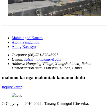
Mahitungod Kanato
Atong Pasidunggi
Atong Kasosyo
Telepono:
(86)-731-52345997
E-mail:
sales@jufapigment.com
Address:
Hongxing Village, Xiangshui town, Jiuhua
Demonstarion area, Xiangtan, Hunan, China.
mahimo ka nga makontak kanamo dinhi
inquity karon
© Copyright - 2010-2022 : Tanang Katungod Gireserba.