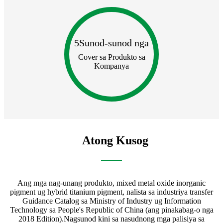
5
Sunod-sunod nga
Cover sa Produkto sa
Kompanya
Atong Kusog
ka
Ang mga nag-unang produkto, mixed metal oxide inorganic
A
g
pigment ug hybrid titanium pigment, nalista sa industriya transfer
u
ic
Guidance Catalog sa Ministry of Industry ug Information
Technology sa People's Republic of China (ang pinakabag-o nga
ay
2018 Edition).Nagsunod kini sa nasudnong mga palisiya sa