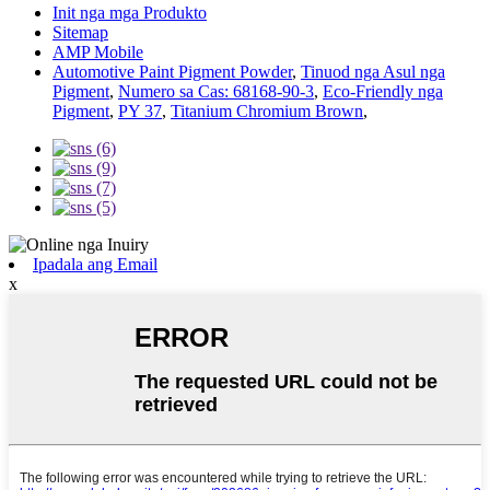
Init nga mga Produkto
Sitemap
AMP Mobile
Automotive Paint Pigment Powder
,
Tinuod nga Asul nga
Pigment
,
Numero sa Cas: 68168-90-3
,
Eco-Friendly nga
Pigment
,
PY 37
,
Titanium Chromium Brown
,
Ipadala ang Email
x